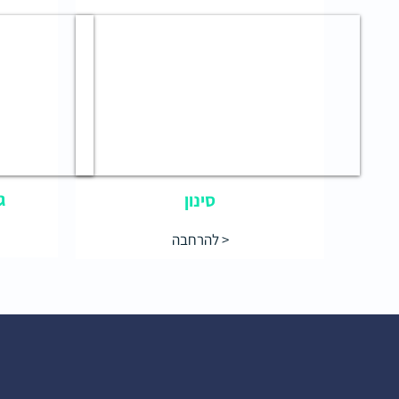
ג
סינון
להרחבה >