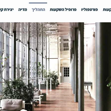
עות
פורטפוליו
פרופיל השקעות
התהליך
מדיה
יצירת ק